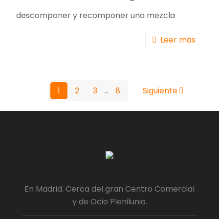
descomponer y recomponer una mezcla
Leer más
1
2
3
...
8
Siguiente
En Madrid. Cerca del gran Centro Comercial
y de Ocio Plenilunio.