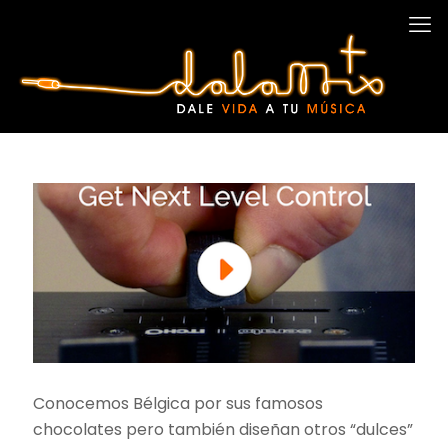
Conocemos Bélgica por sus famosos
chocolates pero también diseñan otros “dulces”